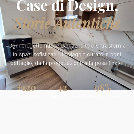
Case di Design,
Storie Autentiche
Ogni progetto nasce dall'ascolto e si trasforma
in spazi sofisticati. Un viaggio curato in ogni
dettaglio, dalla progettazione alla posa finale.
+120
42
98%
PROGETTI ANNUI
BRAND PARTNER
CLIENTI SODDISFATTI