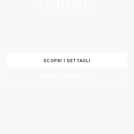
Convivio
La perfetta fusione tra elementi classici e
moderni
SCOPRI I DETTAGLI
RICHIEDI PREVENTIVO