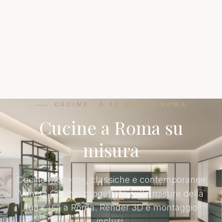
CUCINE · A 40 MIN DA ROMA
Cucine a Roma su
misura
Cucine moderne, classiche e contemporanee
Veneta Cucine, progettate sulle misure della
tua casa a Roma. Render 3D e montaggio
inclusi.