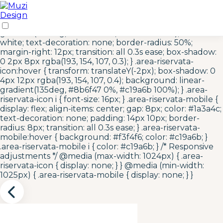
/* Area Riservata Icon Styles */ .area-riservata-icon {
display: inline-flex; align-items: center; justify-content:
center; width: 40px; height: 40px; background: linear-
gradient(135deg, #c19a6b 0%, #8b6f47 100%); color:
white; text-decoration: none; border-radius: 50%;
margin-right: 12px; transition: all 0.3s ease; box-shadow:
0 2px 8px rgba(193, 154, 107, 0.3); } .area-riservata-
icon:hover { transform: translateY(-2px); box-shadow: 0
4px 12px rgba(193, 154, 107, 0.4); background: linear-
gradient(135deg, #8b6f47 0%, #c19a6b 100%); } .area-
riservata-icon i { font-size: 16px; } .area-riservata-mobile {
display: flex; align-items: center; gap: 8px; color: #1a3a4c;
text-decoration: none; padding: 14px 10px; border-
radius: 8px; transition: all 0.3s ease; } .area-riservata-
mobile:hover { background: #f3f4f6; color: #c19a6b; }
.area-riservata-mobile i { color: #c19a6b; } /* Responsive
adjustments */ @media (max-width: 1024px) { .area-
riservata-icon { display: none; } } @media (min-width:
1025px) { .area-riservata-mobile { display: none; } }