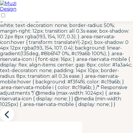
/* Area Riservata Icon Styles */ .area-riservata-icon {
display: inline-flex; align-items: center; justify-content:
center; width: 40px; height: 40px; background: linear-
gradient(135deg, #c19a6b 0%, #8b6f47 100%); color:
white; text-decoration: none; border-radius: 50%;
margin-right: 12px; transition: all 0.3s ease; box-shadow:
0 2px 8px rgba(193, 154, 107, 0.3); } .area-riservata-
icon:hover { transform: translateY(-2px); box-shadow: 0
4px 12px rgba(193, 154, 107, 0.4); background: linear-
gradient(135deg, #8b6f47 0%, #c19a6b 100%); } .area-
riservata-icon i { font-size: 16px; } .area-riservata-mobile {
display: flex; align-items: center; gap: 8px; color: #1a3a4c;
text-decoration: none; padding: 14px 10px; border-
radius: 8px; transition: all 0.3s ease; } .area-riservata-
mobile:hover { background: #f3f4f6; color: #c19a6b; }
.area-riservata-mobile i { color: #c19a6b; } /* Responsive
adjustments */ @media (max-width: 1024px) { .area-
riservata-icon { display: none; } } @media (min-width:
1025px) { .area-riservata-mobile { display: none; } }