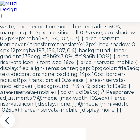
/* Area Riservata Icon Styles */ .area-riservata-icon {
display: inline-flex; align-items: center; justify-content:
center; width: 40px; height: 40px; background: linear-
gradient(135deg, #c19a6b 0%, #8b6f47 100%); color:
white; text-decoration: none; border-radius: 50%;
margin-right: 12px; transition: all 0.3s ease; box-shadow:
0 2px 8px rgba(193, 154, 107, 0.3); } .area-riservata-
icon:hover { transform: translateY(-2px); box-shadow: 0
4px 12px rgba(193, 154, 107, 0.4); background: linear-
gradient(135deg, #8b6f47 0%, #c19a6b 100%); } .area-
riservata-icon i { font-size: 16px; } .area-riservata-mobile {
display: flex; align-items: center; gap: 8px; color: #1a3a4c;
text-decoration: none; padding: 14px 10px; border-
radius: 8px; transition: all 0.3s ease; } .area-riservata-
mobile:hover { background: #f3f4f6; color: #c19a6b; }
.area-riservata-mobile i { color: #c19a6b; } /* Responsive
adjustments */ @media (max-width: 1024px) { .area-
riservata-icon { display: none; } } @media (min-width:
1025px) { .area-riservata-mobile { display: none; } }