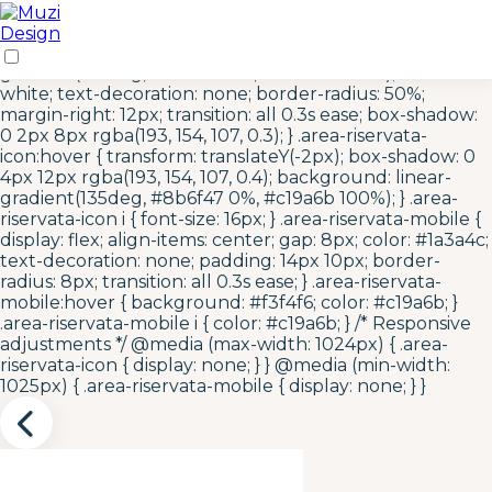
/* Area Riservata Icon Styles */ .area-riservata-icon {
display: inline-flex; align-items: center; justify-content:
center; width: 40px; height: 40px; background: linear-
gradient(135deg, #c19a6b 0%, #8b6f47 100%); color:
white; text-decoration: none; border-radius: 50%;
margin-right: 12px; transition: all 0.3s ease; box-shadow:
0 2px 8px rgba(193, 154, 107, 0.3); } .area-riservata-
icon:hover { transform: translateY(-2px); box-shadow: 0
4px 12px rgba(193, 154, 107, 0.4); background: linear-
gradient(135deg, #8b6f47 0%, #c19a6b 100%); } .area-
riservata-icon i { font-size: 16px; } .area-riservata-mobile {
display: flex; align-items: center; gap: 8px; color: #1a3a4c;
text-decoration: none; padding: 14px 10px; border-
radius: 8px; transition: all 0.3s ease; } .area-riservata-
mobile:hover { background: #f3f4f6; color: #c19a6b; }
.area-riservata-mobile i { color: #c19a6b; } /* Responsive
adjustments */ @media (max-width: 1024px) { .area-
riservata-icon { display: none; } } @media (min-width:
1025px) { .area-riservata-mobile { display: none; } }