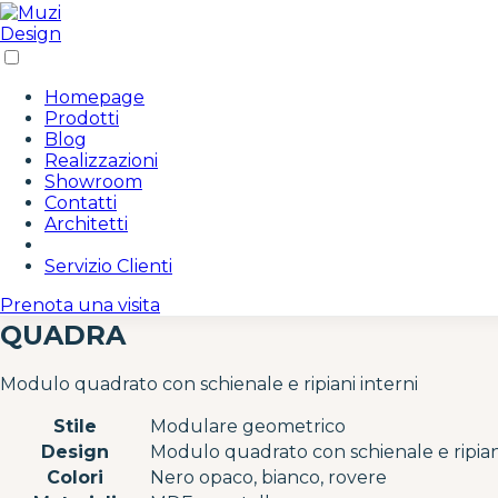
/* Area Riservata Icon Styles */ .area-riservata-icon { disp
gradient(135deg, #c19a6b 0%, #8b6f47 100%); color: white;
rgba(193, 154, 107, 0.3); } .area-riservata-icon:hover { tr
#8b6f47 0%, #c19a6b 100%); } .area-riservata-icon i { font-s
none; padding: 14px 10px; border-radius: 8px; transition: a
Homepage
#c19a6b; } /* Responsive adjustments */ @media (max-width:
Prodotti
none; } }
Blog
Realizzazioni
Showroom
Contatti
Architetti
Servizio Clienti
Prenota una visita
QUADRA
Modulo quadrato con schienale e ripiani interni
Stile
Modulare geometrico
Design
Modulo quadrato con schienale e ripiani
Colori
Nero opaco, bianco, rovere