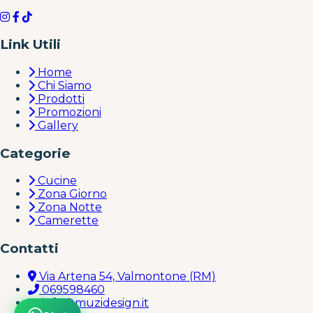
Link Utili
Home
Chi Siamo
Prodotti
Promozioni
Gallery
Categorie
Cucine
Zona Giorno
Zona Notte
Camerette
Contatti
Via Artena 54, Valmontone (RM)
069598460
info@muzidesign.it