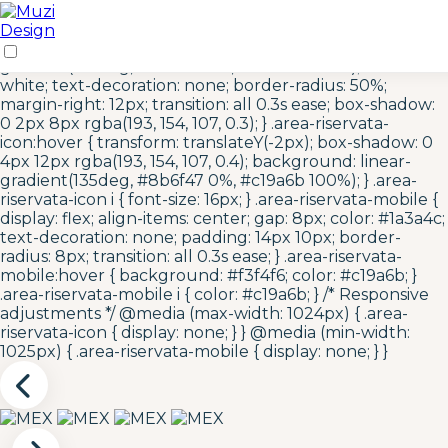
/* Area Riservata Icon Styles */ .area-riservata-icon {
display: inline-flex; align-items: center; justify-content:
center; width: 40px; height: 40px; background: linear-
gradient(135deg, #c19a6b 0%, #8b6f47 100%); color:
white; text-decoration: none; border-radius: 50%;
margin-right: 12px; transition: all 0.3s ease; box-shadow:
0 2px 8px rgba(193, 154, 107, 0.3); } .area-riservata-
icon:hover { transform: translateY(-2px); box-shadow: 0
4px 12px rgba(193, 154, 107, 0.4); background: linear-
gradient(135deg, #8b6f47 0%, #c19a6b 100%); } .area-
riservata-icon i { font-size: 16px; } .area-riservata-mobile {
display: flex; align-items: center; gap: 8px; color: #1a3a4c;
text-decoration: none; padding: 14px 10px; border-
radius: 8px; transition: all 0.3s ease; } .area-riservata-
mobile:hover { background: #f3f4f6; color: #c19a6b; }
.area-riservata-mobile i { color: #c19a6b; } /* Responsive
adjustments */ @media (max-width: 1024px) { .area-
riservata-icon { display: none; } } @media (min-width:
1025px) { .area-riservata-mobile { display: none; } }