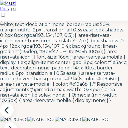
/* Area Riservata Icon Styles */ .area-riservata-icon {
display: inline-flex; align-items: center; justify-content:
center; width: 40px; height: 40px; background: linear-
gradient(135deg, #c19a6b 0%, #8b6f47 100%); color:
white; text-decoration: none; border-radius: 50%;
margin-right: 12px; transition: all 0.3s ease; box-shadow:
0 2px 8px rgba(193, 154, 107, 0.3); } .area-riservata-
icon:hover { transform: translateY(-2px); box-shadow: 0
4px 12px rgba(193, 154, 107, 0.4); background: linear-
gradient(135deg, #8b6f47 0%, #c19a6b 100%); } .area-
riservata-icon i { font-size: 16px; } .area-riservata-mobile {
display: flex; align-items: center; gap: 8px; color: #1a3a4c;
text-decoration: none; padding: 14px 10px; border-
radius: 8px; transition: all 0.3s ease; } .area-riservata-
mobile:hover { background: #f3f4f6; color: #c19a6b; }
.area-riservata-mobile i { color: #c19a6b; } /* Responsive
adjustments */ @media (max-width: 1024px) { .area-
riservata-icon { display: none; } } @media (min-width:
1025px) { .area-riservata-mobile { display: none; } }