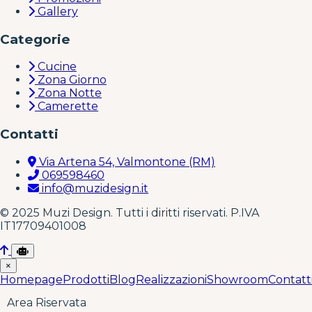
Gallery
Categorie
Cucine
Zona Giorno
Zona Notte
Camerette
Contatti
Via Artena 54, Valmontone (RM)
069598460
info@muzidesign.it
© 2025 Muzi Design. Tutti i diritti riservati. P.IVA
IT17709401008
×
Homepage
Prodotti
Blog
Realizzazioni
Showroom
Contatt
Area Riservata